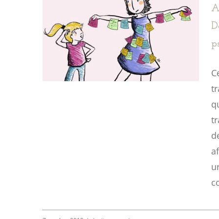
A
D
p
C
t
q
tr
d
a
u
c