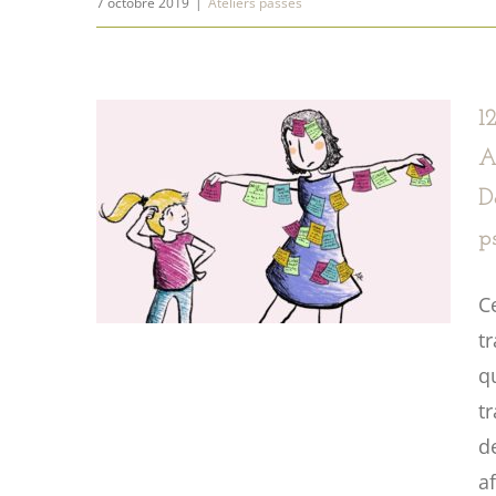
7 octobre 2019
|
Ateliers passés
1
A
D
p
C
t
q
tr
d
a