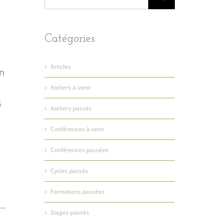
Catégories
Articles
un
Ateliers à venir
s
Ateliers passés
Conférences à venir
Conférences passées
Cycles passés
Formations passées
Stages passés