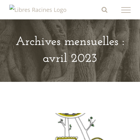
Passer
au
contenu
Archives mensuelles :
avril 2023
Warning
/home/clients/e33bee2e386a72cb9440dea144b