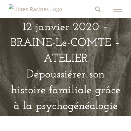
Passer
au
contenu
12 janvier 2020 –
BRAINE-Le-COMTE –
ATELIER
Dépoussiérer son
histoire familiale grâce
à la psychogénéalogie