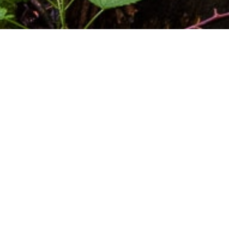
Pour savoir où tu vas regarde d’où
tu viens !
Proverbe africain