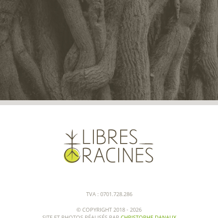
TVA : 0701.728.286
© COPYRIGHT 2018 -
2026
SITE ET PHOTOS RÉALISÉS PAR
CHRISTOPHE DANAUX